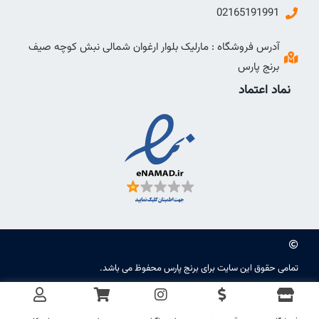
02165191991
آدرس فروشگاه : مارلیک بلوار ارغوان شمالی نبش کوچه صیف
برنج پارس
نماد اعتماد
تمامی حقوق این سایت برای برنج پارس محفوظ می باشد.